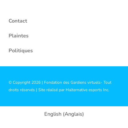
Contact
Plaintes
Politiques
© Copyright 2026 |
Fondation des Gardiens virtuels
- Tout
droits réservés | Site réalisé par
Halternative esports Inc.
English
(
Anglais
)